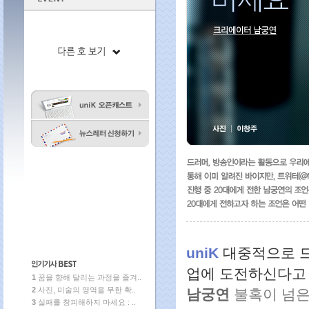
uniK
대중적으로 
업에 도전하신다고 
1
꿈을 향해 달리는 과정을 즐겨..
2
사진, 미술의 영역을 무한 확..
남궁연
불혹이 넘은
3
실패를 창피해하지 마세요 : ..