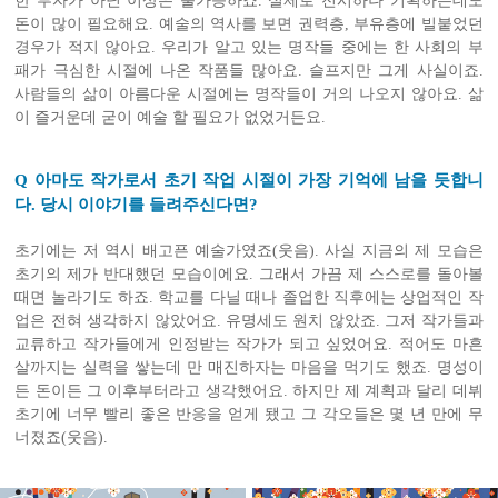
한 부자가 아닌 이상은 불가능하죠. 실제로 전시하나 기획하는데도
돈이 많이 필요해요. 예술의 역사를 보면 권력층, 부유층에 빌붙었던
경우가 적지 않아요. 우리가 알고 있는 명작들 중에는 한 사회의 부
패가 극심한 시절에 나온 작품들 많아요. 슬프지만 그게 사실이죠.
사람들의 삶이 아름다운 시절에는 명작들이 거의 나오지 않아요. 삶
이 즐거운데 굳이 예술 할 필요가 없었거든요.
Q 아마도 작가로서 초기 작업 시절이 가장 기억에 남을 듯합니
다. 당시 이야기를 들려주신다면?
초기에는 저 역시 배고픈 예술가였죠(웃음). 사실 지금의 제 모습은
초기의 제가 반대했던 모습이에요. 그래서 가끔 제 스스로를 돌아볼
때면 놀라기도 하죠. 학교를 다닐 때나 졸업한 직후에는 상업적인 작
업은 전혀 생각하지 않았어요. 유명세도 원치 않았죠. 그저 작가들과
교류하고 작가들에게 인정받는 작가가 되고 싶었어요. 적어도 마흔
살까지는 실력을 쌓는데 만 매진하자는 마음을 먹기도 했죠. 명성이
든 돈이든 그 이후부터라고 생각했어요. 하지만 제 계획과 달리 데뷔
초기에 너무 빨리 좋은 반응을 얻게 됐고 그 각오들은 몇 년 만에 무
너졌죠(웃음).