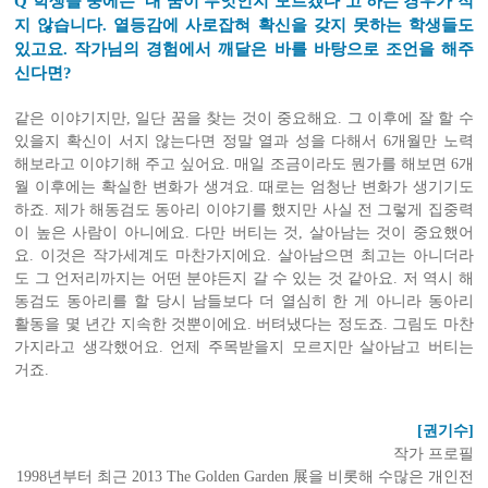
Q 학생들 중에는 ‘내 꿈이 무엇인지 모르겠다’고 하는 경우가 적
지 않습니다. 열등감에 사로잡혀 확신을 갖지 못하는 학생들도
있고요. 작가님의 경험에서 깨달은 바를 바탕으로 조언을 해주
신다면?
같은 이야기지만, 일단 꿈을 찾는 것이 중요해요. 그 이후에 잘 할 수
있을지 확신이 서지 않는다면 정말 열과 성을 다해서 6개월만 노력
해보라고 이야기해 주고 싶어요. 매일 조금이라도 뭔가를 해보면 6개
월 이후에는 확실한 변화가 생겨요. 때로는 엄청난 변화가 생기기도
하죠. 제가 해동검도 동아리 이야기를 했지만 사실 전 그렇게 집중력
이 높은 사람이 아니에요. 다만 버티는 것, 살아남는 것이 중요했어
요. 이것은 작가세계도 마찬가지에요. 살아남으면 최고는 아니더라
도 그 언저리까지는 어떤 분야든지 갈 수 있는 것 같아요. 저 역시 해
동검도 동아리를 할 당시 남들보다 더 열심히 한 게 아니라 동아리
활동을 몇 년간 지속한 것뿐이에요. 버텨냈다는 정도죠. 그림도 마찬
가지라고 생각했어요. 언제 주목받을지 모르지만 살아남고 버티는
거죠.
[권기수]
작가 프로필
1998년부터 최근 2013 The Golden Garden 展을 비롯해 수많은 개인전