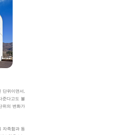
인 단위이면서,
져다준다고도 볼
 단위의 변화가
 자족함과 동