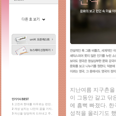
지난여름 지구촌을 
이 그동안 갈고 닦
에 흠뻑 빠졌다. 
1
고전과 현대를 아우르는 런던..
2
개성 넘치는 나만의 꿈을 가지..
성적을 올리기도 했
3
자신을 당당하게 드러내고 주..