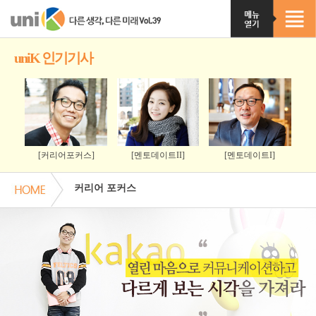
uniK 인기기사
[커리어포커스]
[멘토데이트II]
[멘토데이트I]
커리어 포커스