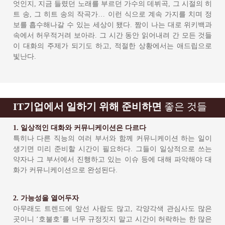
엇인지, 지금 들렸던 노래를 부르던 가수의 데뷔곡, 그 시절의 히
트 송, 그 히트 송의 작곡가… 이런 식으로 계속 가지를 치며 정
보를 흡수해나갈 수 있는 세상이 됐다. 짬이 나는 대로 위키백과
속에서 허우적거려 보아라. 그 시간 동안 읽어내려 간 모든 것들
이 대화의 주제가 되기도 하고, 적절한 상황에서는 애드립으로
빛난다.
IT기업에서 일하기 위해 준비하면
좋은 것들
1. 일상적인 대화와 커뮤니케이션은 다르다
특히나 다른 직능의 여러 부서와 함께 커뮤니케이션 하는 일이
생기면 미리 준비할 시간이 필요하다. 그들이 일상적으로 쓰는
약자나 그 부서에서 진행하고 있는 이슈 등에 대해 파악해야 대
화가 커뮤니케이션으로 완성된다.
2. 가능성을 열어두자
아무래도 트렌드에 앞선 사람도 많고, 각양각색 관심사도 많은
곳이니 ‘호불호’를 너무 규정짓지 말고 시간이 허락하는 한 많은