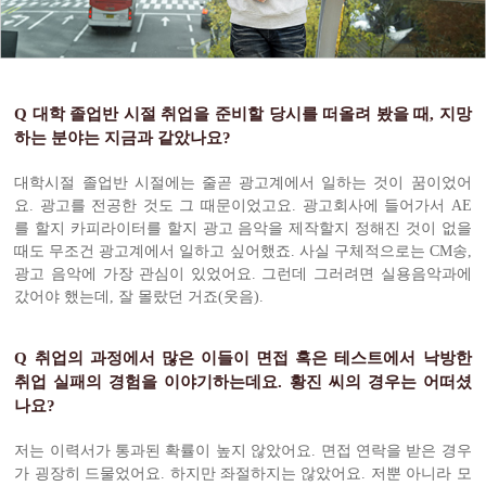
Q 대학 졸업반 시절 취업을 준비할 당시를 떠올려 봤을 때, 지망
하는 분야는 지금과 같았나요?
대학시절 졸업반 시절에는 줄곧 광고계에서 일하는 것이 꿈이었어
요. 광고를 전공한 것도 그 때문이었고요. 광고회사에 들어가서 AE
를 할지 카피라이터를 할지 광고 음악을 제작할지 정해진 것이 없을
때도 무조건 광고계에서 일하고 싶어했죠. 사실 구체적으로는 CM송,
광고 음악에 가장 관심이 있었어요. 그런데 그러려면 실용음악과에
갔어야 했는데, 잘 몰랐던 거죠(웃음).
Q 취업의 과정에서 많은 이들이 면접 혹은 테스트에서 낙방한
취업 실패의 경험을 이야기하는데요. 황진 씨의 경우는 어떠셨
나요?
저는 이력서가 통과된 확률이 높지 않았어요. 면접 연락을 받은 경우
가 굉장히 드물었어요. 하지만 좌절하지는 않았어요. 저뿐 아니라 모