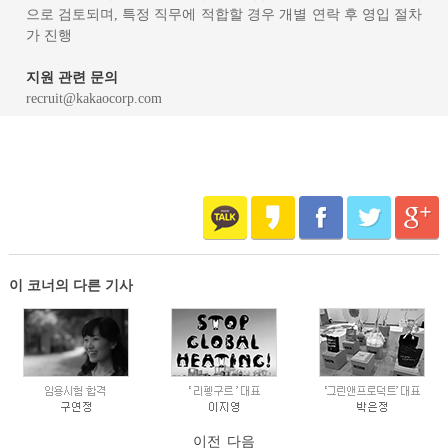
으로 검토되며, 특정 직무에 적합할 경우 개별 연락 후 영입 절차
가 진행
지원 관련 문의
recruit@kakaocorp.com
이 코너의 다른 기사
이전
다음