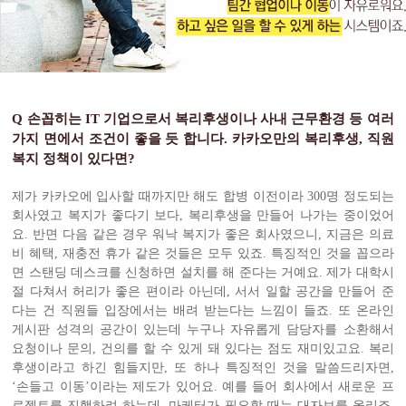
Q 손꼽히는 IT 기업으로서 복리후생이나 사내 근무환경 등 여러
가지 면에서 조건이 좋을 듯 합니다. 카카오만의 복리후생, 직원
복지 정책이 있다면?
제가 카카오에 입사할 때까지만 해도 합병 이전이라 300명 정도되는
회사였고 복지가 좋다기 보다, 복리후생을 만들어 나가는 중이었어
요. 반면 다음 같은 경우 워낙 복지가 좋은 회사였으니, 지금은 의료
비 혜택, 재충전 휴가 같은 것들은 모두 있죠. 특징적인 것을 꼽으라
면 스탠딩 데스크를 신청하면 설치를 해 준다는 거예요. 제가 대학시
절 다쳐서 허리가 좋은 편이라 아닌데, 서서 일할 공간을 만들어 준
다는 건 직원들 입장에서는 배려 받는다는 느낌이 들죠. 또 온라인
게시판 성격의 공간이 있는데 누구나 자유롭게 담당자를 소환해서
요청이나 문의, 건의를 할 수 있게 돼 있다는 점도 재미있고요. 복리
후생이라고 하긴 힘들지만, 또 하나 특징적인 것을 말씀드리자면,
‘손들고 이동’이라는 제도가 있어요. 예를 들어 회사에서 새로운 프
로젝트를 진행하려 하는데, 마케터가 필요할 때는 대자보를 올리죠.