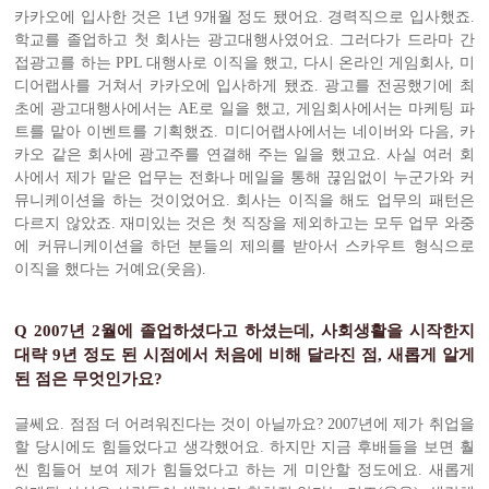
카카오에 입사한 것은 1년 9개월 정도 됐어요. 경력직으로 입사했죠.
학교를 졸업하고 첫 회사는 광고대행사였어요. 그러다가 드라마 간
접광고를 하는 PPL 대행사로 이직을 했고, 다시 온라인 게임회사, 미
디어랩사를 거쳐서 카카오에 입사하게 됐죠. 광고를 전공했기에 최
초에 광고대행사에서는 AE로 일을 했고, 게임회사에서는 마케팅 파
트를 맡아 이벤트를 기획했죠. 미디어랩사에서는 네이버와 다음, 카
카오 같은 회사에 광고주를 연결해 주는 일을 했고요. 사실 여러 회
사에서 제가 맡은 업무는 전화나 메일을 통해 끊임없이 누군가와 커
뮤니케이션을 하는 것이었어요. 회사는 이직을 해도 업무의 패턴은
다르지 않았죠. 재미있는 것은 첫 직장을 제외하고는 모두 업무 와중
에 커뮤니케이션을 하던 분들의 제의를 받아서 스카우트 형식으로
이직을 했다는 거예요(웃음).
Q 2007년 2월에 졸업하셨다고 하셨는데, 사회생활을 시작한지
대략 9년 정도 된 시점에서 처음에 비해 달라진 점, 새롭게 알게
된 점은 무엇인가요?
글쎄요. 점점 더 어려워진다는 것이 아닐까요? 2007년에 제가 취업을
할 당시에도 힘들었다고 생각했어요. 하지만 지금 후배들을 보면 훨
씬 힘들어 보여 제가 힘들었다고 하는 게 미안할 정도에요. 새롭게