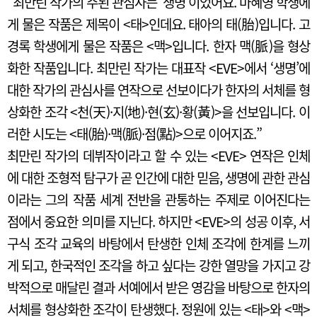
“최만린 작가의 주된 관심사는 ‘생명’이었어요. 마혜영 학생에
게 물은 작품은 제목이 <태>인데요. 태아의 태(胎)입니다. 고
경록 학생에게 물은 작품은 <맥>입니다. 한자 맥(脈)을 형상
화한 작품입니다. 최만린 작가는 대표작 <EVE>에서 ‘생명’에
대한 작가의 관심사를 연작으로 선보이다가 한자의 서체를 형
상화한 조각 <천(天)·지(地)·현(玄)·황(黃)>을 선보입니다. 이
러한 시도는 <태(胎)·맥(脈)·점(點)>으로 이어지죠.”
최만린 작가의 데뷔작이라고 할 수 있는 <EVE> 연작은 인체
에 대한 조형적 탐구가 곧 인간에 대한 믿음, 생명에 관한 관심
이라는 그의 작품 세계 전반을 관통하는 주제로 이어진다는
점에서 중요한 의미를 지닌다. 하지만 <EVE>의 성공 이후, 서
구식 조각 교육의 바탕에서 탄생한 인체 조각에 한계를 느끼
게 되고, 한국적인 조각을 하고 싶다는 강한 열망을 가지고 강
박적으로 매달린 결과 서예에서 받은 영감을 바탕으로 한자의
서체를 형상화한 조각이 탄생했다. 정원에 있는 <태>와 <맥>