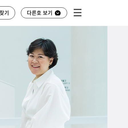
찾기
다른호 보기