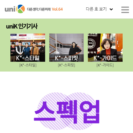
uniK 인기기사
[K*-스타일]
[K*-스피릿]
[K*-가이드]