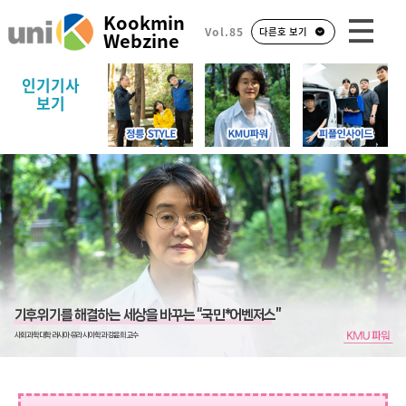
Kookmin
Vol.85
다른호 보기
Webzine
인기기사
보기
기후위기를 해결하는 세상을 바꾸는 “국민*어벤저스”
사회과학대학 러시아·유라시아학과 강윤희 교수