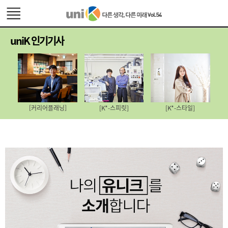
uniK 인기기사
[커리어플래닝]
[K*-스피릿]
[K*-스타일]