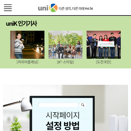
uniK 인기기사
[커리어플래닝]
[K*-스타일]
[도전국민]