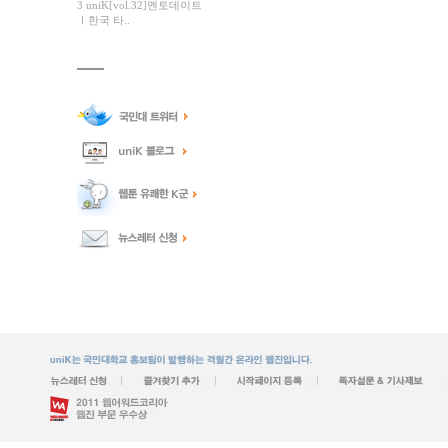
3 uniK[vol.32]멘토데이트
Ⅰ한국 타..