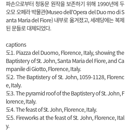
파손으로부터 청동문 원작을 보존하기 위해 1990년에 두
오모 오페라 박물관(Museo dell’Opera del Duo mo di S
anta Maria del Fiore) 내부로 옮겨졌고, 세례당에는 복제
된 문들로 대체되었다.
captions
도1. Piazza del Duomo, Florence, Italy, showing the
Baptistery of St. John, Santa Maria del Fiore, and Ca
mpanile di Giotto, Florence, Italy.
도2. The Baptistery of St. John, 1059-1128, Florenc
e, Italy.
도3. The pyramid roof of the Baptistery of St. John, F
lorence, Italy.
도4. The feast of St. John, Florence, Italy.
도5. Fireworks at the feast of St. John, Florence, Ital
y.