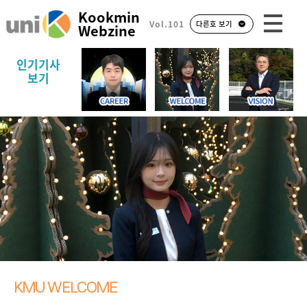
Kookmin
Vol.101
다른호 보기
Webzine
인기기사
보기
KMU WELCOME