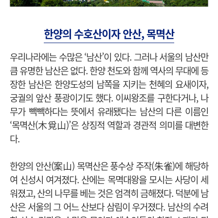
한양의 수호산이자 안산, 목멱산
우리나라에는 수많은 ‘남산’이 있다. 그러나 서울의 남산만
큼 유명한 남산은 없다. 한양 천도와 함께 역사의 무대에 등
장한 남산은 한양도성의 남쪽을 지키는 천혜의 요새이자,
궁궐의 앞산 풍광이기도 했다. 이씨왕조를 구한다거나, 나
무가 빽빽하다는 뜻에서 유래됐다는 남산의 다른 이름인
‘목멱산(木覓山)’은 상징적 역할과 경관적 의미를 대변한
다.
한양의 안산(案山) 목멱산은 풍수상 주작(朱雀)에 해당하
여 신성시 여겨졌다. 산에는 목멱대왕을 모시는 사당이 세
워졌고, 산의 나무를 베는 것은 엄격히 금해졌다. 덕분에 남
산은 서울의 그 어느 산보다 삼림이 우거졌다. 남산의 수려