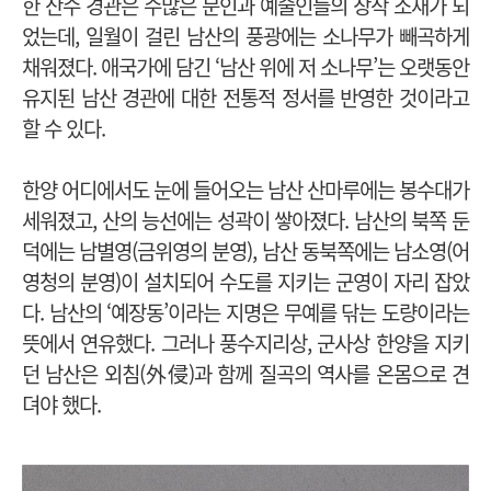
한 산수 경관은 수많은 문인과 예술인들의 창작 소재가 되
었는데, 일월이 걸린 남산의 풍광에는 소나무가 빼곡하게
채워졌다. 애국가에 담긴 ‘남산 위에 저 소나무’는 오랫동안
유지된 남산 경관에 대한 전통적 정서를 반영한 것이라고
할 수 있다.
한양 어디에서도 눈에 들어오는 남산 산마루에는 봉수대가
세워졌고, 산의 능선에는 성곽이 쌓아졌다. 남산의 북쪽 둔
덕에는 남별영(금위영의 분영), 남산 동북쪽에는 남소영(어
영청의 분영)이 설치되어 수도를 지키는 군영이 자리 잡았
다. 남산의 ‘예장동’이라는 지명은 무예를 닦는 도량이라는
뜻에서 연유했다. 그러나 풍수지리상, 군사상 한양을 지키
던 남산은 외침(外侵)과 함께 질곡의 역사를 온몸으로 견
뎌야 했다.