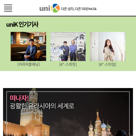
uniK 인기기사
[커리어플래닝]
[K*-스피릿]
[K*-스타일]