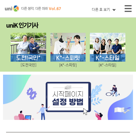
uniK 인기기사
[도전국민]
[K*-스피릿]
[K*-스타일]