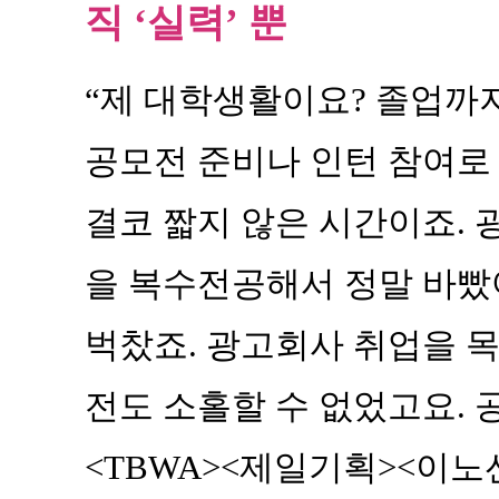
직 ‘실력’ 뿐
“제 대학생활이요? 졸업까지
공모전 준비나 인턴 참여로
결코 짧지 않은 시간이죠.
을 복수전공해서 정말 바빴
벅찼죠. 광고회사 취업을 목
전도 소홀할 수 없었고요. 
<TBWA><제일기획><이노