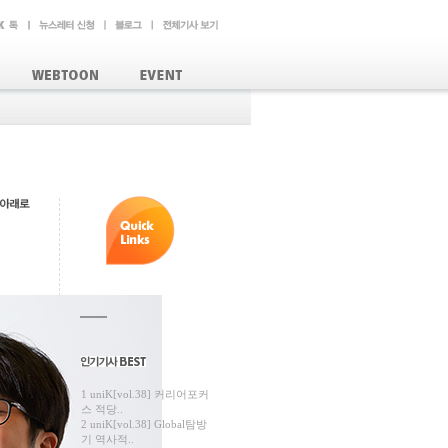
1 uniK[vol.38] 커리어포커
스 적당..
2 uniK[vol.38] Global탐방
기 역사적..