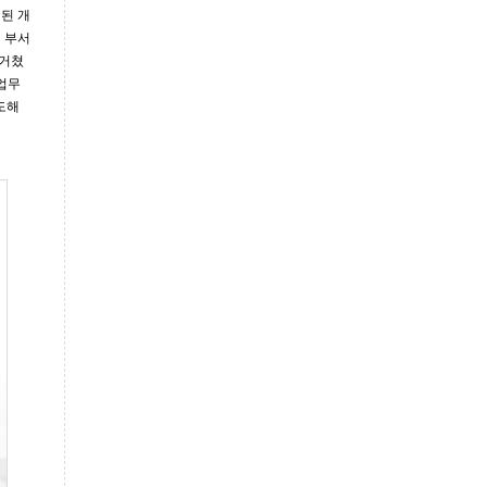
된 개
 부서
 거쳤
업무
도해