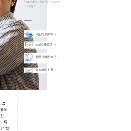
3 uniK[vol.38] 멘토데이트
Ⅰ시행착..
 그
 통화
롯한
도 특
 시작했