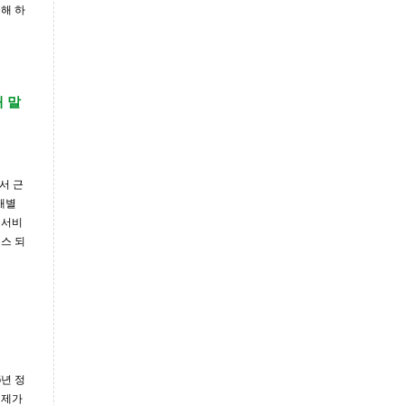
해 하
 말
서 근
개별
 서비
스 되
6년 정
 제가