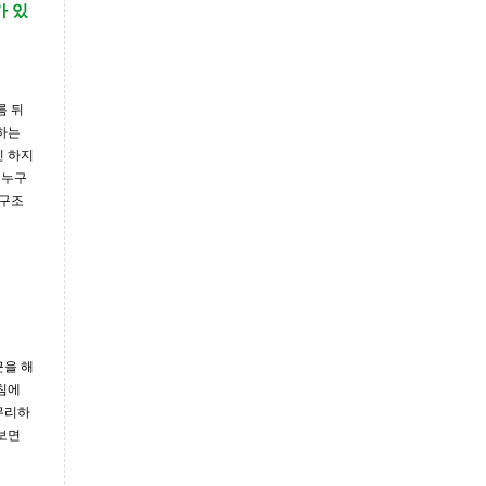
가 있
름 뒤
 하는
긴 하지
 누구
 구조
근을 해
침에
무리하
보면