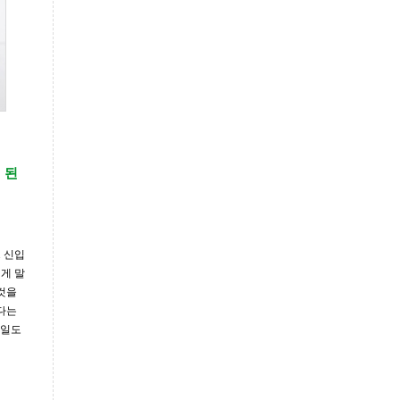
 된
 신입
게 말
것을
다는
 일도