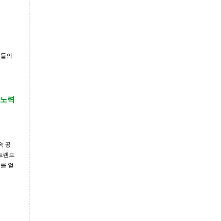
원들의
 노력
속 공
 트렌드
를 얻