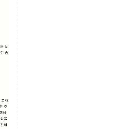
든 것
히 중
 교사
떤 주
선생님
 있을
완전히