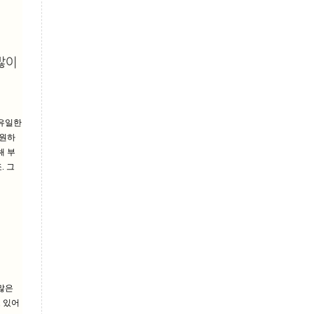
 유일한
 원하
해 부
. 그
많은
 있어