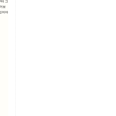
부터 그
과거보
 있어야