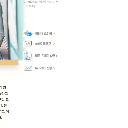
3 uniK[vol.26]멘토데이트
1 아트디..
지 않
통하고
맞춰 교
 깃든
”고 이
.