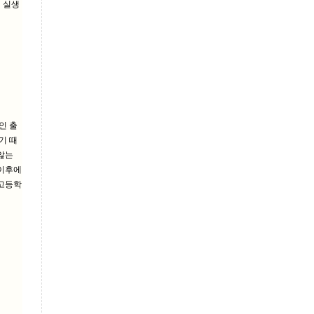
 실생
인 출
기 때
않는
 이후에
 고등학